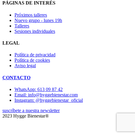
PÁGINAS DE INTERÉS
Próximos talleres
Nuevo grupo - lunes 19h
Talleres
Sesiones individuales
LEGAL
Política de privacidad
Política de cookies
Aviso legal
CONTACTO
WhatsApp: 613 09 87 42
Email: info@hyggebienestar.com
Instagram: @hyggebienestar_oficial
suscríbete a nuestra newsletter
2023 Hygge Bienestar®